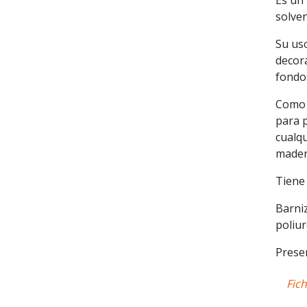
Es un 
solven
Su us
decor
fondo
Como a
para 
cualq
madera
Tiene 
Barniz
poliu
Presen
Fich