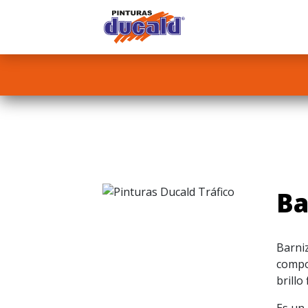
Ba
Barni
compo
brillo 