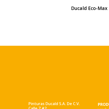
Ducald Eco-Max
Pinturas Ducald S.A. De C.V.
PROD
Calle 7 #2