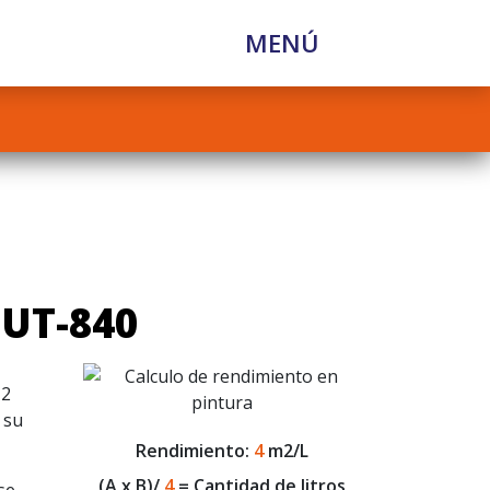
MENÚ
 UT-840
 2
 su
Rendimiento:
4
m2/L
(A x B)/
4
= Cantidad de litros