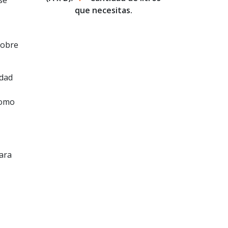
se
que necesitas.
sobre
idad
como
para