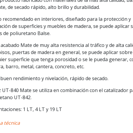
producto fabricado con materiales de la más alta calidad, ba
te, de secado rápido, alto brillo y durabilidad.
o recomendado en interiores, diseñado para la protección y
ación de superficies y muebles de madera, se puede aplicar 
s de poliuretano Balse.
cabado Mate de muy alta resistencia al tráfico y de alta cal
pisos, puertas de madera en general, se puede aplicar sobre
uier superficie que tenga porosidad o se le pueda generar, 
, barro, metal, cantera, concreto, etc.
buen rendimiento y nivelación, rápido de secado.
 UT-840 Mate se utiliza en combinación con el catalizador 
retano UT-842.
taciones: 1 LT, 4 LT y 19 LT
a técnica