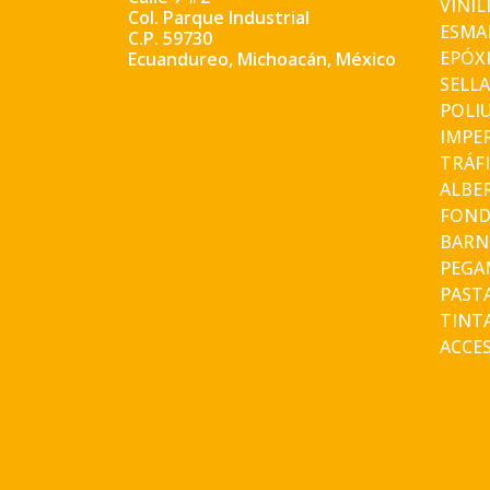
VINÍL
Col. Parque Industrial
ESMA
C.P. 59730
EPÓX
Ecuandureo, Michoacán, México
SELLA
POLI
IMPE
TRÁF
ALBE
FOND
BARN
PEGA
PASTA
TINT
ACCE